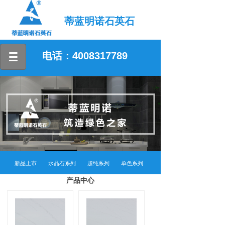
蒂蓝明诺石英石
电话：4008317789
新品上市
水晶石系列
超纯系列
单色系列
产品中心
花纹系列